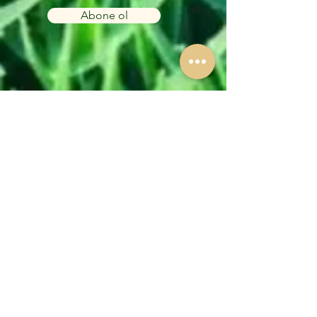
Abone ol
MAĞAZA
MÜŞTERİ
DESTEK
Bize Ulaşın
Yardım Merkezi
Hakkımızda
ÇİÇEK AŞKI TARIM SANAYİ TİCARET LTD.ŞTİ.