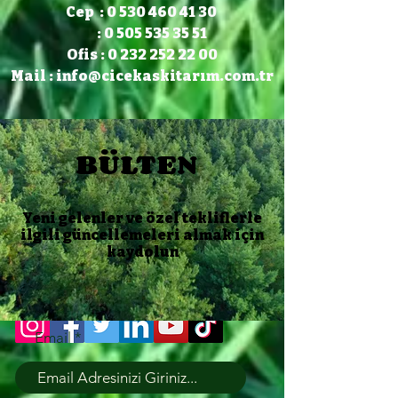
Cep : 0 530 460 41 30
: 0 505 535 35 51
Ofis : 0 232 252 22 00
Mail :
info@cicekaskitarım.com.tr
BÜLTEN
Yeni gelenler ve özel tekliflerle
ilgili güncellemeleri almak için
kaydolun
Email