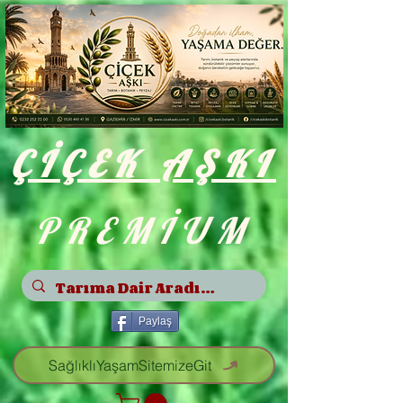
ÇİÇEK
AŞKI
PREMİUM
Paylaş
SağlıklıYaşamSitemizeGit