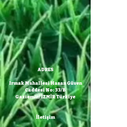
ADRES
Irmak Mahallesi Hasan Güven
Caddesi No: 33/B
Gaziemir/ İZMİR Türkiye
İletişim