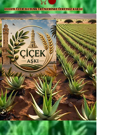
10000TL ÜZERİ BOTANİK ÜRÜNLERİNDE ÜCRETSİZ KARGO