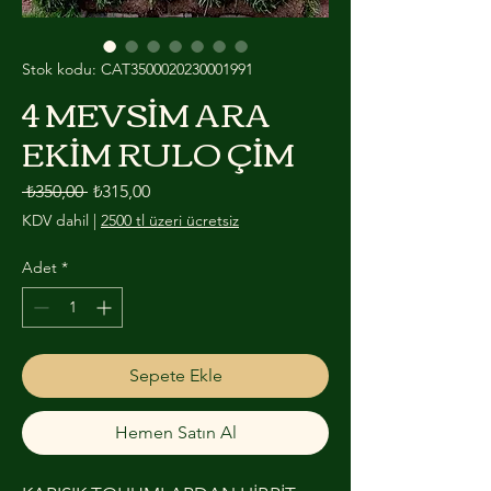
Stok kodu: CAT3500020230001991
4 MEVSİM ARA
EKİM RULO ÇİM
Normal Fiyat
İndirimli Fiyat
 ₺350,00 
₺315,00
KDV dahil
|
2500 tl üzeri ücretsiz
Adet
*
Sepete Ekle
Hemen Satın Al