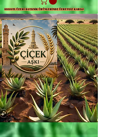
10000TL ÜZERİ BOTANİK ÜRÜNLERİNDE ÜCRETSİZ KARGO