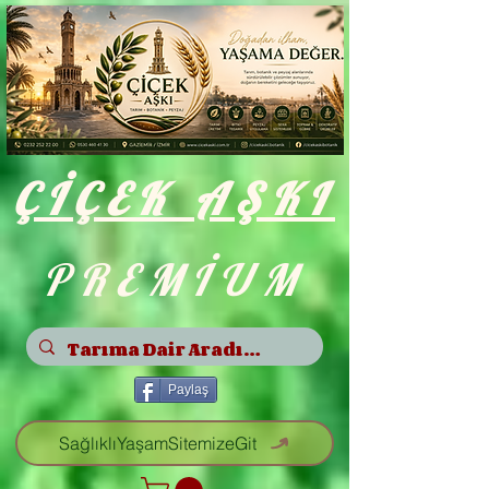
ÇİÇEK
AŞKI
PREMİUM
Paylaş
SağlıklıYaşamSitemizeGit