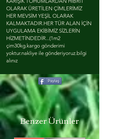
KARIŞIK TOHUMLARDAN HİBRİT
OLARAK ÜRETİLEN ÇİMLERİMİZ
HER MEVSİM YEŞİL OLARAK
KALMAKTADIR.HER TÜR ALAN İÇİN
UYGULAMA EKİBİMİZ SİZLERİN
HİZMETİNDEDİR...(1m2
çim30kg.kargo gönderimi
yoktur.nakliye ile gönderiyoruz.bilgi
alınız
Paylaş
Benzer Ürünler