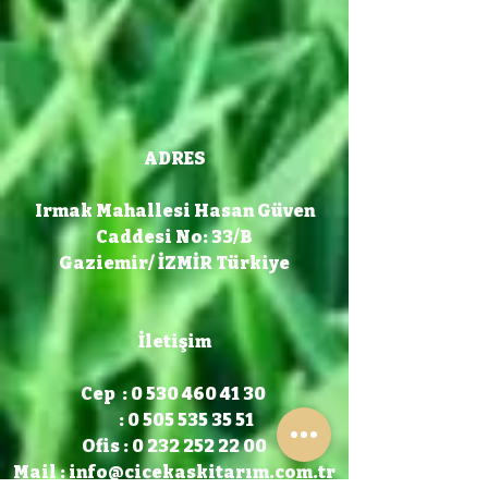
ADRES
Irmak Mahallesi Hasan Güven
Caddesi No: 33/B
Gaziemir/ İZMİR Türkiye
İletişim
Cep : 0 530 460 41 30
: 0 505 535 35 51
Ofis : 0 232 252 22 00
Mail :
info@cicekaskitarım.com.tr