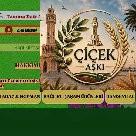
AJANDAM
Paylaş
SağlıklıYaşamSitemizeGit
İLETİŞİM
HAKKIMIZDA
0TL ÜZERİ BOTANİK ÜRÜNLERİNDE ÜCRETSİZ
GO
 ARAÇ & EKİPMAN
SAĞLIKLI YAŞAM ÜRÜNLERİ
RANDEVU AL