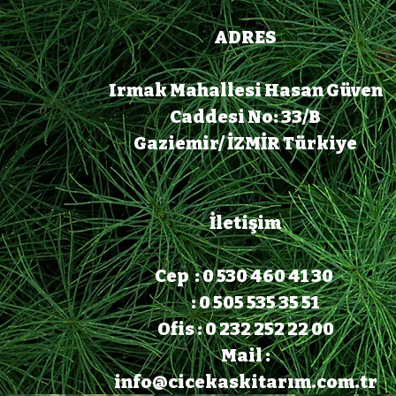
ADRES
Irmak Mahallesi Hasan Güven
Caddesi No: 33/B
Gaziemir/ İZMİR Türkiye
İletişim
Cep : 0 530 460 41 30
: 0 505 535 35 51
Ofis : 0 232 252 22 00
Mail :
info@cicekaskitarım.com.tr