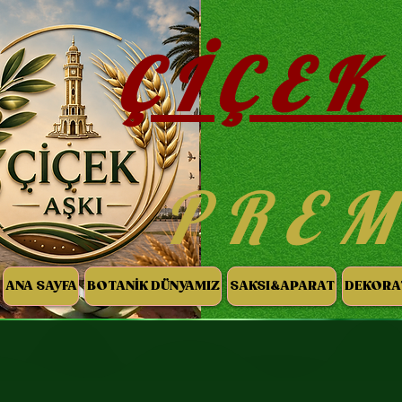
ÇİÇEK
PRE
ANA SAYFA
BOTANİK DÜNYAMIZ
SAKSI&APARAT
DEKORA