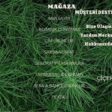
MAĞAZA
MÜŞTERİ DEST
ANA SAYFA
Bize Ulaşın
BOTANİK DÜNYAMIZ
Yardım Merke
ÇİM ÜRÜNLERİ
Hakkımızd
SAKSI&APARAT
DEKORATİF TASARIMLAR
TARIM ARAÇ & EKİPMAN
ÇİÇEK
SERA & BAHÇE ÜRÜNLERİ
PEYZAJ