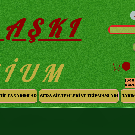
AŞKI
MİUM
1000
KAR
TİF TASARIMLAR
SERA SİSTEMLERİ VE EKİPMANLARI
TARIM