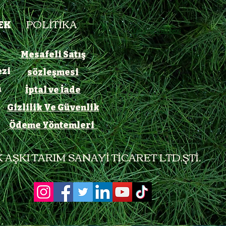
POLİTİKA
EK
Yardım Merkezi
Mesafeli Satış
zi
sözleşmesi
a
İptal ve İade
Gizlilik Ve Güvenlik
Ödeme Yöntemleri ​
 AŞKI TARIM SANAYİ TİCARET LTD.ŞTİ.