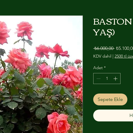
BASTON 
YAŞ)
Normal F
 ₺6.000,00 
₺5.100,0
KDV dahil
|
2500 tl üz
Adet
*
Sepete Ekle
H