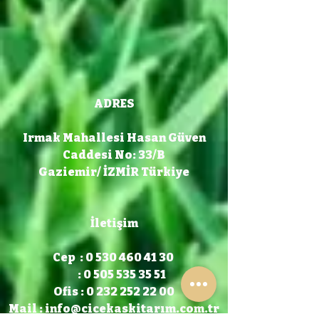
ADRES
Irmak Mahallesi Hasan Güven
Caddesi No: 33/B
Gaziemir/ İZMİR Türkiye
İletişim
Cep : 0 530 460 41 30
: 0 505 535 35 51
Ofis : 0 232 252 22 00
Mail :
info@cicekaskitarım.com.tr