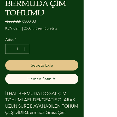
BERMUDA ÇİM
TOHUMU
Normal Fiyat
İndirimli Fiyat
 ₺850,00 
₺800,00
KDV dahil
|
2500 tl üzeri ücretsiz
Adet
*
Sepete Ekle
Hemen Satın Al
İTHAL BERMUDA DOGAL ÇİM
TOHUMLARI DEKORATİF OLARAK
UZUN SÜRE DAYANABİLEN TOHUM
ÇEŞİDİDİR.Bermuda Grass Çim