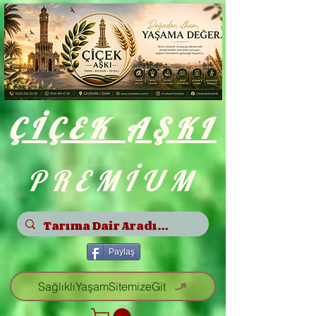
ÇİÇEK
AŞKI
PREMİUM
Paylaş
SağlıklıYaşamSitemizeGit