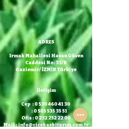
ADRES
Irmak Mahallesi Hasan Güven
Caddesi No: 33/B
Gaziemir/ İZMİR Türkiye
İletişim
Cep : 0 530 460 41 30
: 0 505 535 35 51
Ofis : 0 232 252 22 00
Mail :
info@cicekaskitarım.com.tr