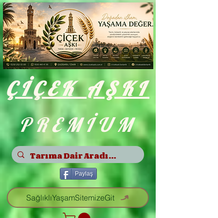
ÇİÇEK
AŞKI
PREMİUM
Paylaş
SağlıklıYaşamSitemizeGit