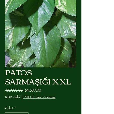
PATOS
SARMAŞIĞI XXL
Normal Fiyat
İndirimli Fiyat
 ₺5.000,00 
₺4.500,00
KDV dahil
|
2500 tl üzeri ücretsiz
Adet
*