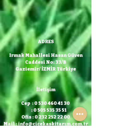
ADRES
Irmak Mahallesi Hasan Güven
Caddesi No: 33/B
Gaziemir/ İZMİR Türkiye
İletişim
Cep : 0 530 460 41 30
: 0 505 535 35 51
Ofis : 0 232 252 22 00
Mail :
info@cicekaskitarım.com.tr