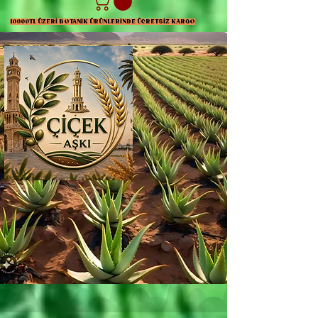
10000TL ÜZERİ BOTANİK ÜRÜNLERİNDE ÜCRETSİZ KARGO