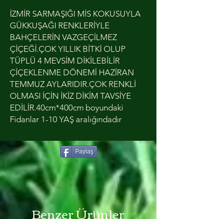
İZMİR SARMAŞIĞI MİS KOKUSUYLA
GÜKKUŞAĞI RENKLERİYLE
BAHÇELERİN VAZGEÇİLMEZ
ÇİÇEĞİ.ÇOK YILLIK BİTKİ OLUP
TÜPLÜ 4 MEVSİM DİKİLEBİLİR
ÇİÇEKLENME DÖNEMİ HAZİRAN
TEMMUZ AYLARIDIR.ÇOK RENKLİ
OLMASI İÇİN İKİZ DİKİM TAVSİYE
EDİLİR.40cm*400cm boyundaki
Fidanlar 1-10 YAŞ aralığındadır
Paylaş
Benzer Ürünler