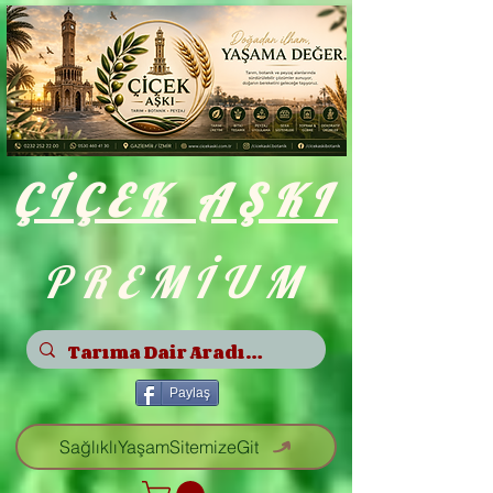
ÇİÇEK
AŞKI
PREMİUM
Paylaş
SağlıklıYaşamSitemizeGit