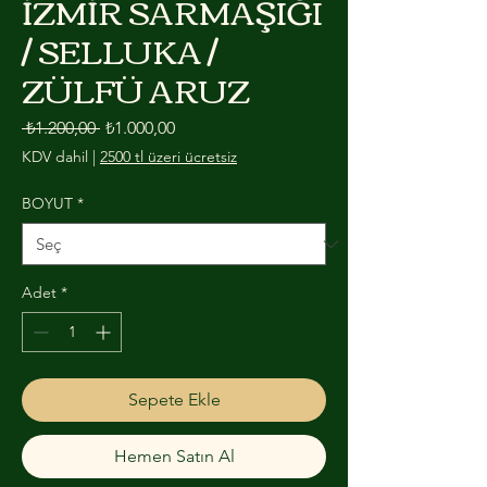
İZMİR SARMAŞIĞI
/ SELLUKA /
ZÜLFÜ ARUZ
Normal Fiyat
İndirimli Fiyat
 ₺1.200,00 
₺1.000,00
KDV dahil
|
2500 tl üzeri ücretsiz
BOYUT
*
Adet
*
Sepete Ekle
Hemen Satın Al