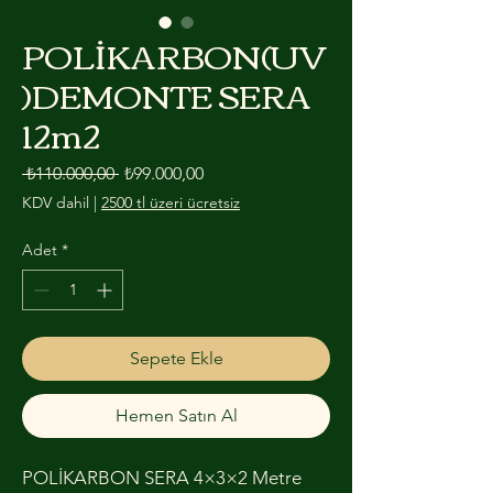
POLİKARBON(UV
)DEMONTE SERA
12m2
Normal Fiyat
İndirimli Fiyat
 ₺110.000,00 
₺99.000,00
KDV dahil
|
2500 tl üzeri ücretsiz
Adet
*
Sepete Ekle
Hemen Satın Al
POLİKARBON SERA 4×3×2 Metre