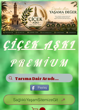
ÇİÇEK
AŞKI
PREMİUM
Paylaş
SağlıklıYaşamSitemizeGit